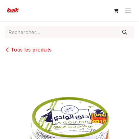
Se rendre au contenu
Tous les produits