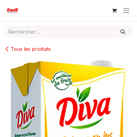
Se rendre au contenu
Tous les produits