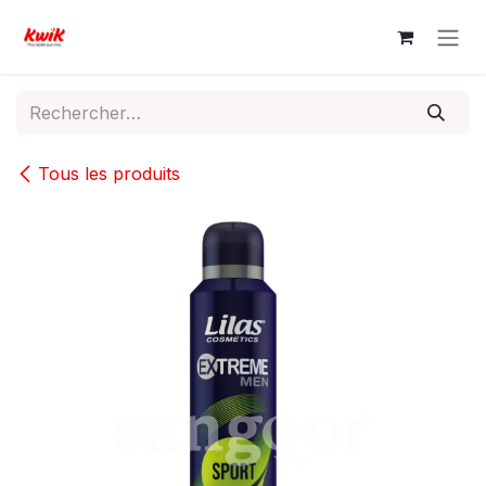
Se rendre au contenu
Tous les produits