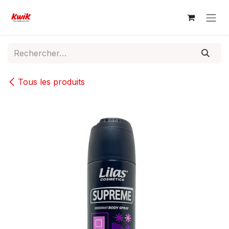
Se rendre au contenu
Tous les produits