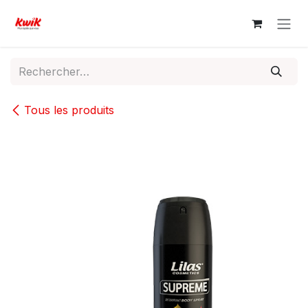
Se rendre au contenu
Tous les produits