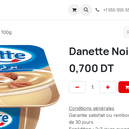
ices
À propos
Contactez-nous
Confidentialité
+1 555-555-5
e 100g
Danette Noi
0,700
DT
Conditions générales
Garantie satisfait ou rembo
de 30 jours
Expédition : 2-3 jours ouvr