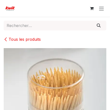
Se rendre au contenu
Tous les produits