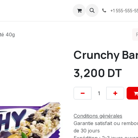
ices
À propos
Contactez-nous
Confidentialité
+1 555-555-5
té 40g
Crunchy Ba
3,200
DT
Conditions générales
Garantie satisfait ou rembo
de 30 jours
Expédition : 2-3 jours ouvr