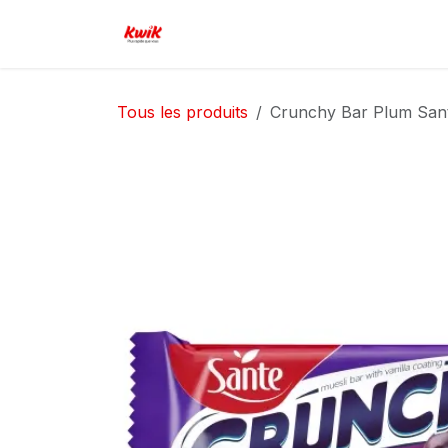
Se rendre au contenu
Page d'accueil
Boutique
Serv
Tous les produits
Crunchy Bar Plum San