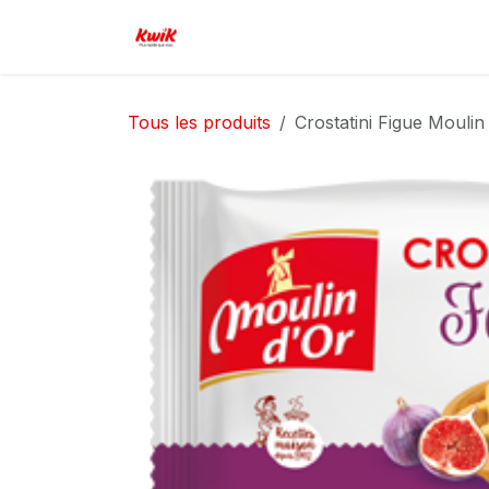
Se rendre au contenu
Page d'accueil
Boutique
Serv
Tous les produits
Crostatini Figue Moulin