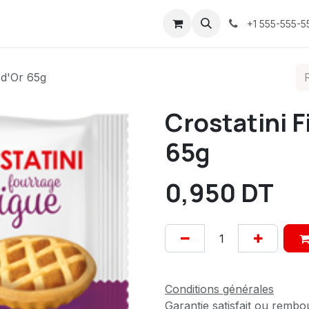
ices
À propos
Contactez-nous
Confidentialité
+1 555-555-5
 d'Or 65g
Crostatini F
65g
0,950
DT
Conditions générales
Garantie satisfait ou rembo