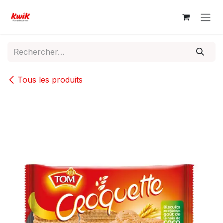
Se rendre au contenu
Tous les produits