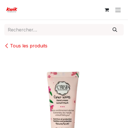
Se rendre au contenu
Tous les produits