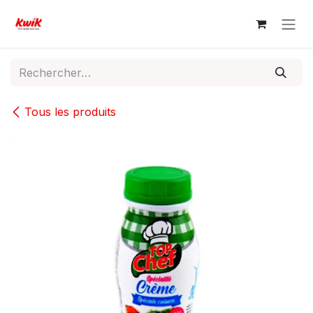
Se rendre au contenu
Tous les produits