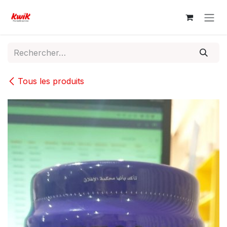
Se rendre au contenu
Tous les produits