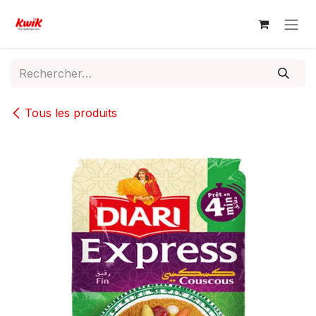
Se rendre au contenu
Tous les produits