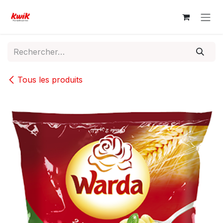
Se rendre au contenu
Tous les produits