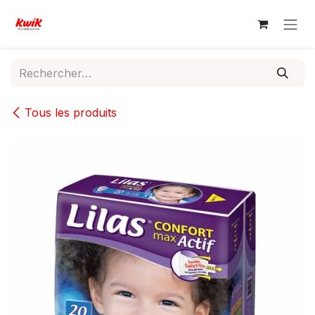
Se rendre au contenu
Tous les produits