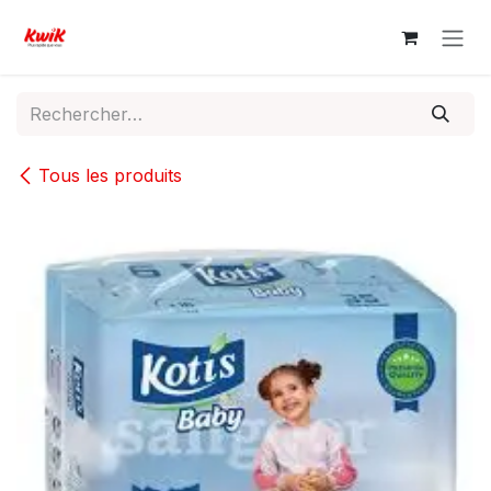
Se rendre au contenu
Tous les produits