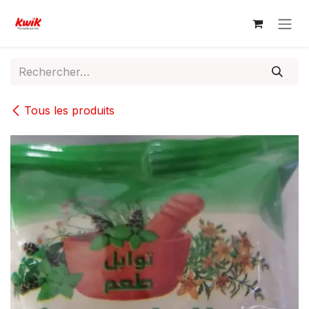
Se rendre au contenu
Tous les produits