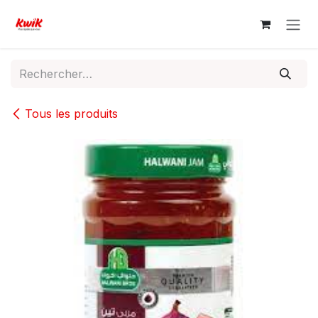
Se rendre au contenu
Tous les produits