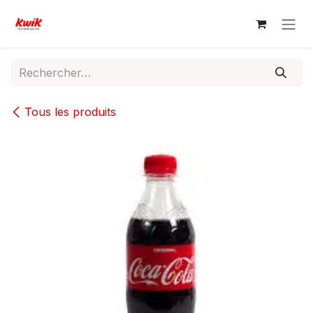
Se rendre au contenu
Tous les produits