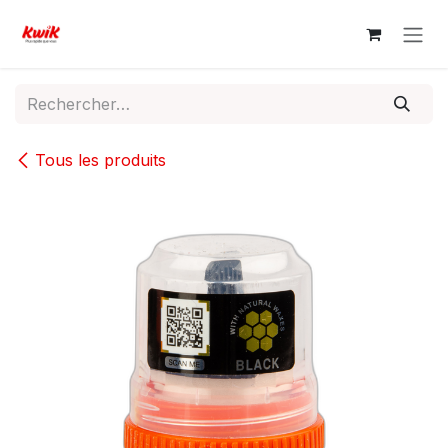
Se rendre au contenu
Tous les produits