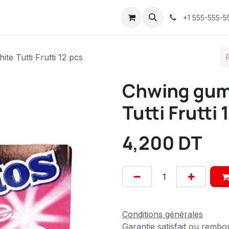
ices
À propos
Contactez-nous
Confidentialité
+1 555-555-5
e Tutti Frutti 12 pcs
Chwing gum
Tutti Frutti 
4,200
DT
Conditions générales
Garantie satisfait ou rembo