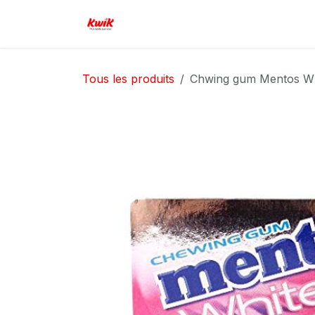
Se rendre au contenu
Page d'accueil
Boutique
Serv
Tous les produits
Chwing gum Mentos Whit