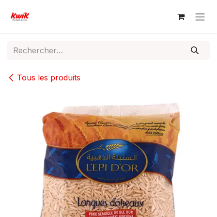
Se rendre au contenu
Tous les produits