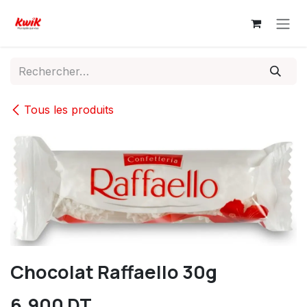
Se rendre au contenu
Tous les produits
Chocolat Raffaello 30g
6,900
DT