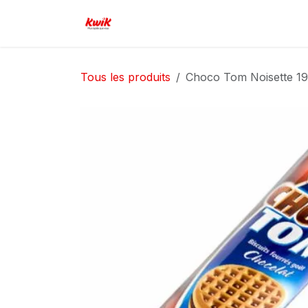
Se rendre au contenu
Page d'accueil
Boutique
Serv
Tous les produits
Choco Tom Noisette 1