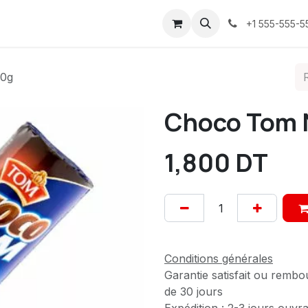
ices
À propos
Contactez-nous
Confidentialité
+1 555-555-5
90g
Choco Tom 
1,800
DT
Conditions générales
Garantie satisfait ou rembo
de 30 jours
Expédition : 2-3 jours ouvr