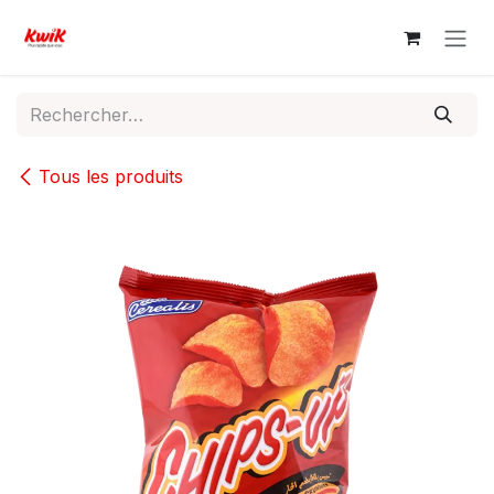
Se rendre au contenu
Tous les produits