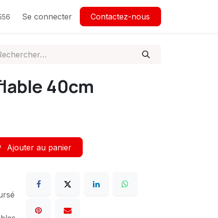
Se connecter
Contactez-nous
556
flable 40cm
Ajouter au panier
ursé
ables