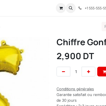
ices
À propos
Contactez-nous
Confidentialité
+1 555-555-5
m
Chiffre Gon
2,900
DT
Conditions générales
Garantie satisfait ou rembo
de 30 jours
Expédition : 2-3 jours ouvr