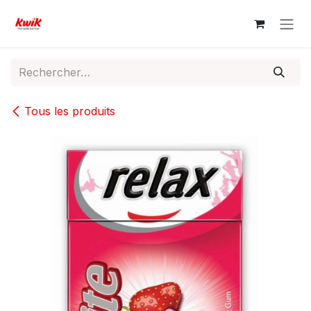
Se rendre au contenu
Tous les produits