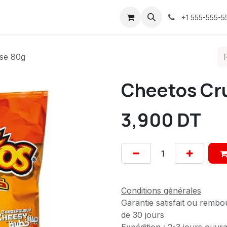
ices
À propos
Contactez-nous
Confidentialité
+1 555-555-5
se 80g
Cheetos Cr
3,900
DT
Conditions générales
Garantie satisfait ou rembo
de 30 jours
Expédition : 2-3 jours ouvr