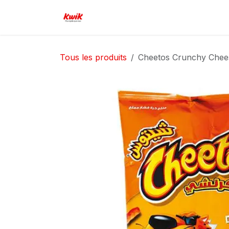
Se rendre au contenu
Page d'accueil
Boutique
Serv
Tous les produits
Cheetos Crunchy Chee