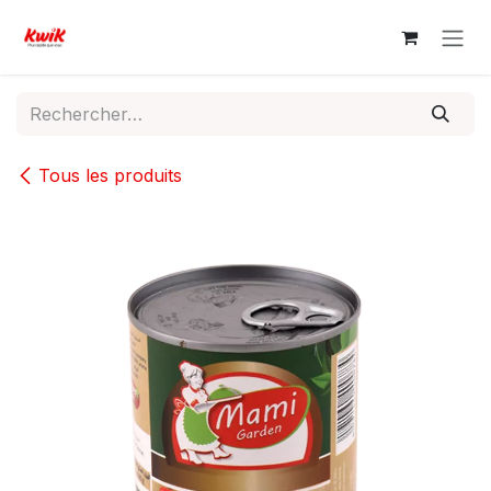
Se rendre au contenu
Tous les produits