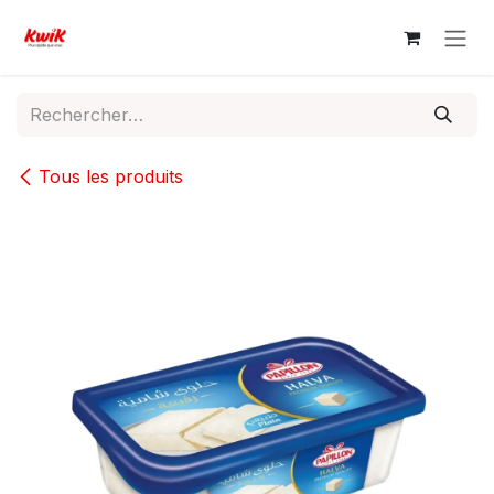
Se rendre au contenu
Tous les produits