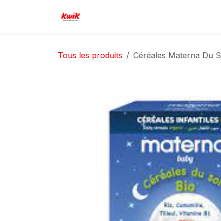
Se rendre au contenu
Page d'accueil
Boutique
Serv
Tous les produits
Céréales Materna Du S