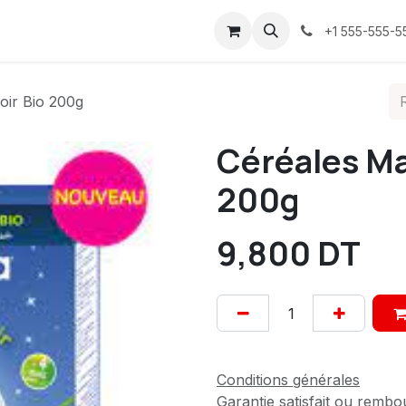
ices
À propos
Contactez-nous
Confidentialité
+1 555-555-5
oir Bio 200g
Céréales Ma
200g
9,800
DT
Conditions générales
Garantie satisfait ou rembo