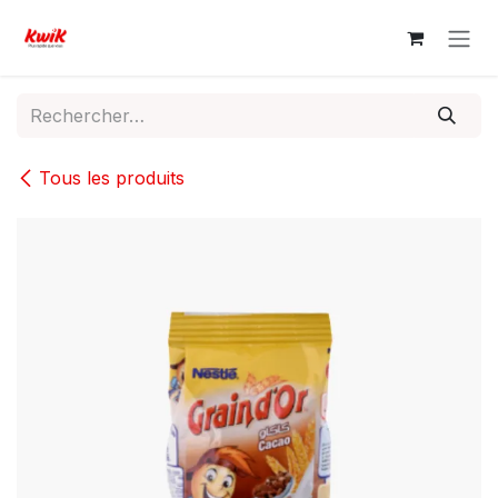
Se rendre au contenu
Tous les produits