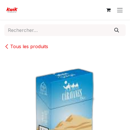
Se rendre au contenu
Tous les produits