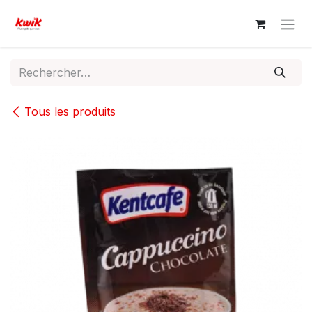
Se rendre au contenu
Tous les produits