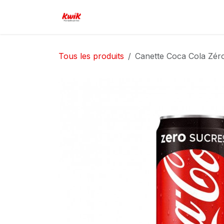
Se rendre au contenu
Page d'accueil
Boutique
Serv
Tous les produits
Canette Coca Cola Zéro