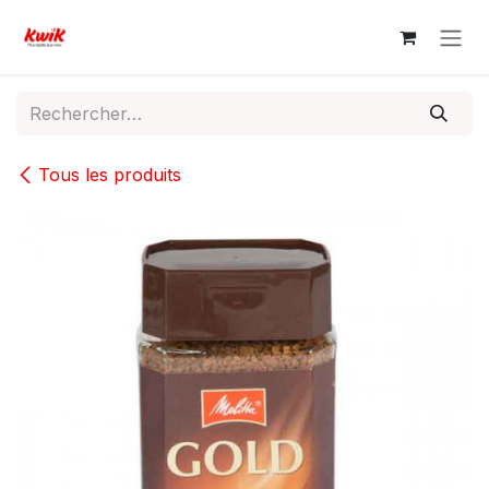
Se rendre au contenu
Tous les produits