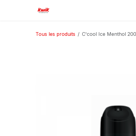
Se rendre au contenu
Page d'accueil
Boutique
Serv
Tous les produits
C'cool Ice Menthol 20