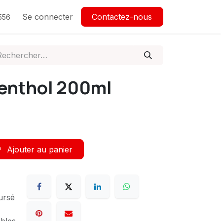
Se connecter
Contactez-nous
556
Menthol 200ml
Ajouter au panier
ursé
ables