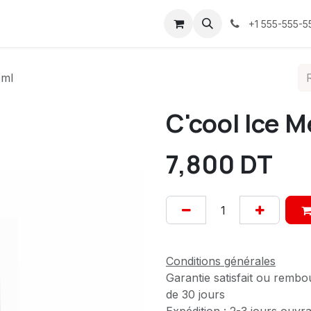
ices
À propos
Contactez-nous
Confidentialité
+1 555-555-5
0ml
C'cool Ice 
7,800
DT
Conditions générales
Garantie satisfait ou rembo
de 30 jours
Expédition : 2-3 jours ouvr