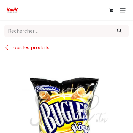
Se rendre au contenu
Tous les produits