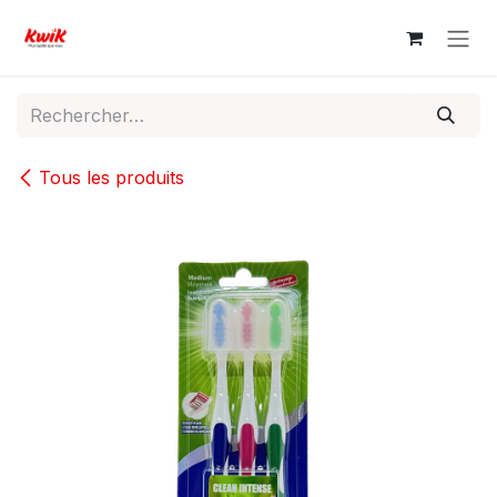
Se rendre au contenu
Tous les produits