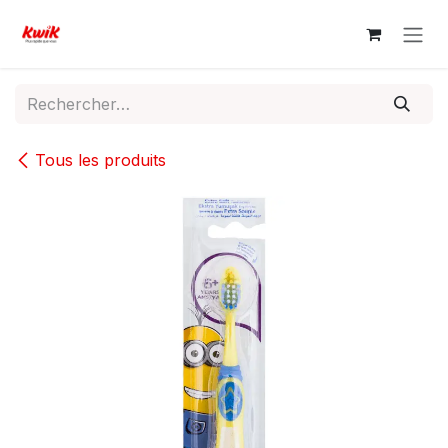
Se rendre au contenu
Tous les produits