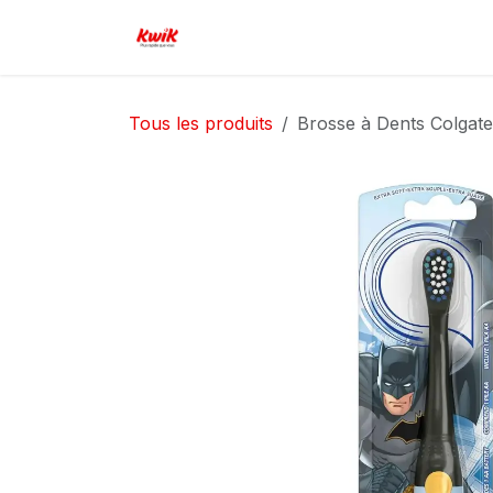
Se rendre au contenu
Page d'accueil
Boutique
Serv
Tous les produits
Brosse à Dents Colgat