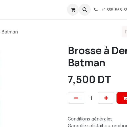
ices
À propos
Contactez-nous
Confidentialité
+1 555-555-5
e Batman
Brosse à De
Batman
7,500
DT
Conditions générales
Garantie satisfait ou rembo