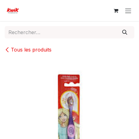
Se rendre au contenu
Tous les produits