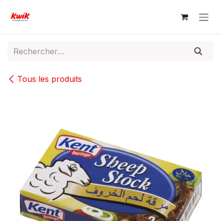
Se rendre au contenu
Tous les produits