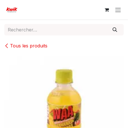
Se rendre au contenu
Tous les produits