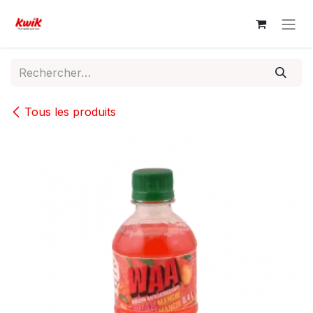
Se rendre au contenu
Tous les produits