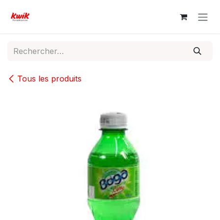
Se rendre au contenu
Tous les produits