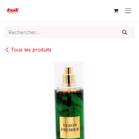
Se rendre au contenu
Tous les produits