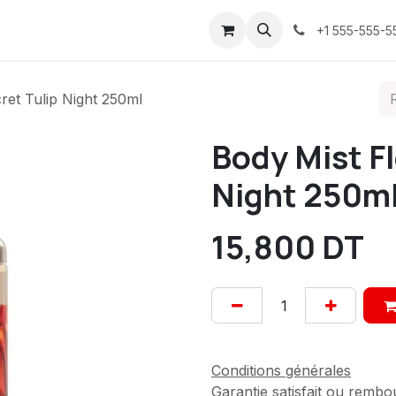
ices
À propos
Contactez-nous
Confidentialité
+1 555-555-5
ret Tulip Night 250ml
Body Mist Fl
Night 250m
15,800
DT
Conditions générales
Garantie satisfait ou rembo