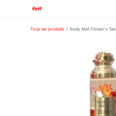
Se rendre au contenu
Page d'accueil
Boutique
Serv
Tous les produits
Body Mist Flower's Sec