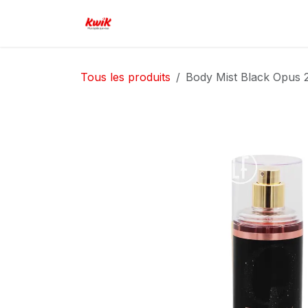
Se rendre au contenu
Page d'accueil
Boutique
Serv
Tous les produits
Body Mist Black Opus 